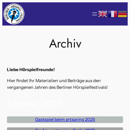
Zum
Inhalt
springen
Archiv
Liebe Hörspielfreunde!
Hier findet Ihr Materialien und Beiträge aus den
vergangenen Jahren des Berliner Hörspielfestivals!
Sommer 2025
Gastspiel beim artspring 2025