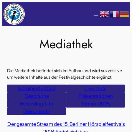
Zum
Inhalt
springen
Mediathek
Die Mediathek befindet sich im Aufbau und wird sukzessive
um weitere Inhalte aus der Festivalgeschichte ergänzt.
Nominierte 2025
Live-Acts
Gespräche
Präsentationen
Recording-Ufo
Stream 2025
Dokumente
Der gesamte Stream des 15. Berliner Hörspielfestivals
2024 findet sich hier.