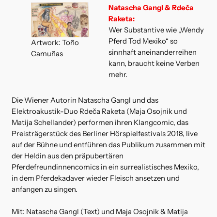
Natascha Gangl & Rdeča
Raketa:
Wer Substantive wie „Wendy
Pferd Tod Mexiko“ so
Artwork: Toño
sinnhaft aneinanderreihen
Camuñas
kann, braucht keine Verben
mehr.
Die Wiener Autorin Natascha Gangl und das
Elektroakustik-Duo Rdeča Raketa (Maja Osojnik und
Matija Schellander) performen ihren Klangcomic, das
Preisträgerstück des Berliner Hörspielfestivals 2018, live
auf der Bühne und entführen das Publikum zusammen mit
der Heldin aus den präpubertären
Pferdefreundinnencomics in ein surrealistisches Mexiko,
in dem Pferdekadaver wieder Fleisch ansetzen und
anfangen zu singen.
Mit: Natascha Gangl (Text) und Maja Osojnik & Matija