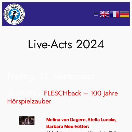
Zum
Inhalt
springen
Live-Acts 2024
Freitag, 13. September
18.30 Uhr /
FLESCHback – 100 Jahre
Hörspielzauber
Melina von Gagern, Stella Luncke,
Barbara Meerkötter: