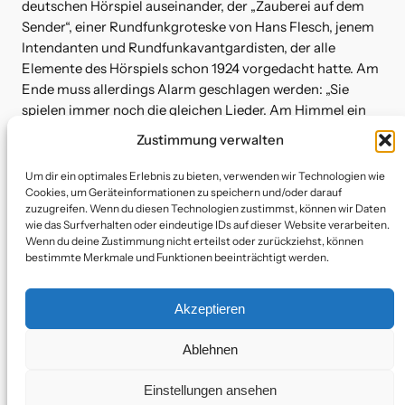
deutschen Hörspiel auseinander, der „Zauberei auf dem
Sender“, einer Rundfunkgroteske von Hans Flesch, jenem
Intendanten und Rundfunkavantgardisten, der alle
Elemente des Hörspiels schon 1924 vorgedacht hatte. Am
Ende muss allerdings Alarm geschlagen werden: „Sie
spielen immer noch die gleichen Lieder. Am Himmel ein
weißes Rauschen. Vieles wäre zusagen davon.” (Hans
Zustimmung verwalten
Flesch)
Um dir ein optimales Erlebnis zu bieten, verwenden wir Technologien wie
Cookies, um Geräteinformationen zu speichern und/oder darauf
Mit: Text & Sirenen: Andreas Ammer, Elektronik: Andreas
zuzugreifen. Wenn du diesen Technologien zustimmst, können wir Daten
wie das Surfverhalten oder eindeutige IDs auf dieser Website verarbeiten.
Gerth & Florian Zimmer (Driftmachine), Video &
Wenn du deine Zustimmung nicht erteilst oder zurückziehst, können
Geräusch: Anton Kaun (
Rumpeln
), Märchentante: Frauke
bestimmte Merkmale und Funktionen beeinträchtigt werden.
Poolman, Radiodestruktion & Gesang: Valerian Herdam,
sowie TV-Moderation: Max Moor, Remote Voice: Ted
Akzeptieren
Milton, Zahlen: Frauke Poolman. Realisation & Musik:
Andreas Ammer, Andreas Gerth, Florian Zimmer.
Ablehnen
Einstellungen ansehen