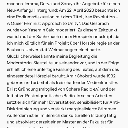
machen Jemma, Derya und Soraya ihr Angebote für einen
Neu-Anfang.Hintergrund: Am 22. April 2023 besuchte ich
eine Podiumsdiskussion mit dem Titel „Iran Revolution –
A Queer Feminist Approach to Unity“. Das Gespräch
wurde von Yasemin Said moderiert. Zu diesem Zeitpunkt
war ich auf der Suche nach einem Hörspielmanuskript, da
ich mich kürzlich für ein Projekt über Hörspielregie an der
Bauhaus-Universität Weimar angemeldet hatte.
Glücklicherweise kannte meine Begleitung die
Moderatorin. Sie stellte uns einander vor, und in der Folge
erhielt ich eine unfertige Fassung des Textes, auf dem das
eingesendete Hörspiel beruht.Amir Shokati wurde 1992
geboren und arbeitet als freischaffender Medienkünstler.
Er ist Gründungsmitglied von Sphere Radio e.V. und der
Initiative Postmigrantisches Radio. In seinen Arbeiten
setzt er sich für mehr Diversität ein, sensibilisiert für Anti-
Diskriminierung und verstärkt marginalisierte Stimmen.
Außerdem ist er im Bereich der kulturellen Bildung tätig
und absolviert derzeit einen Master an der Fakultät für