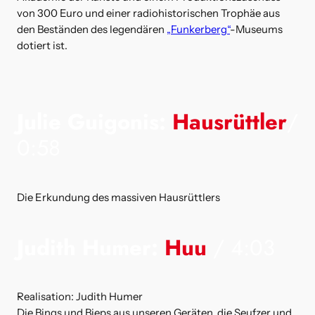
von 300 Euro und einer radiohistorischen Trophäe aus
den Beständen des legendären
„Funkerberg“
-Museums
dotiert ist.
Julie Guigonis:
Hausrüttler
/
0:58
Die Erkundung des massiven Hausrüttlers
Judith Humer:
Huu
/ 4:03
Realisation: Judith Humer
Die Bings und Bieps aus unseren Geräten, die Seufzer und