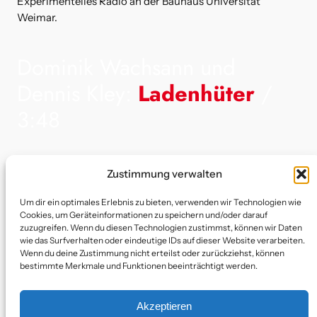
Experimentelles Radio an der Bauhaus Universität
Weimar.
Dominik Wachsann und
Dennis Kley:
Ladenhüter
/
3:48
Realisation: Dominik Wachsmann
Zustimmung verwalten
Ton: Dennis Kley
Ein Brillenverkaufsgespräch der besonderen Art und mit
Um dir ein optimales Erlebnis zu bieten, verwenden wir Technologien wie
Cookies, um Geräteinformationen zu speichern und/oder darauf
Happy End, aber nicht für alle …
zuzugreifen. Wenn du diesen Technologien zustimmst, können wir Daten
wie das Surfverhalten oder eindeutige IDs auf dieser Website verarbeiten.
Wenn du deine Zustimmung nicht erteilst oder zurückziehst, können
bestimmte Merkmale und Funktionen beeinträchtigt werden.
Akzeptieren
Die Texte stammen von den Autor:innen.