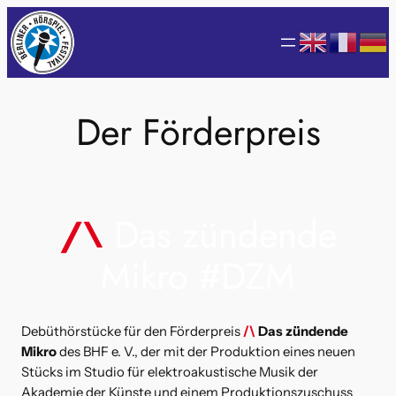
Zum
Inhalt
springen
Der Förderpreis
/\
Das zündende
Mikro #DZM
Debüthörstücke für den Förderpreis
/\
Das zündende
Mikro
des BHF e. V., der mit der Produktion eines neuen
Stücks im Studio für elektroakustische Musik der
Akademie der Künste und einem Produktionszuschuss