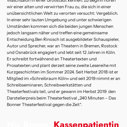
Waschsalon in einer Großstadt kennen. Zu Beginn hören
wir einer alten und verwirrten Frau zu, die sich in einer
unübersichtlichen Welt zu verorten versucht: Vergeblich.
In einer sehr lauten Umgebung und unter schwierigen
Umständen kommen sich die beiden jungen Menschen
jedoch langsam näher und treffen eine gemeinsame
Entscheidung.Ben Rinosch ist ausgebildeter Schauspieler,
Autor und Sprecher, war an Theatern in Bremen, Rostock
und Osnabrück engagiert und lebt seit 12 Jahren in Köln.
Er schreibt fortwährend an Theatertexten und
Prosatexten und plant derzeit seine zweite Lesereihe mit
Kurzgeschichten im Sommer 2024. Seit Herbst 2018 ist er
Mitglied im »Schreibraum Köln« und seit 2019 nimmt er an
Schreibseminaren, Schreibwerkstätten und
Theaterfestivals teil, und er gewann im Herbst 2019 den
Darstellerpreis beim Theaterfestival „240 Minuten – Das
Bonner Theaterfestival gegen die Zeit“.
Nic Romm:
Kassenpatientin