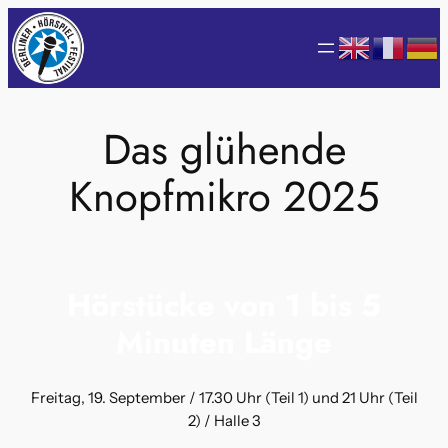
Zum
Inhalt
springen
Das glühende
Knopfmikro 2025
Hörstücke von 1 bis 5
Minuten Länge
Freitag, 19. September / 17.30 Uhr (Teil 1) und 21 Uhr (Teil
2) / Halle 3